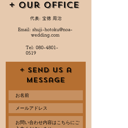
+ Our Office
代表: 宝徳 周治
Email: shuji-hotoku@noa-
wedding.com
Tel:
080-4801-
0519
+ Send Us a
Message